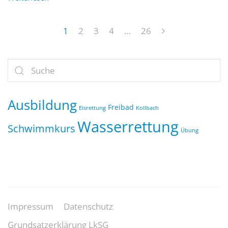
1
2
3
4
…
26
Ausbildung
Freibad
Eisrettung
Kollbach
Wasserrettung
Schwimmkurs
Übung
Impressum
Datenschutz
Grundsatzerklärung LkSG