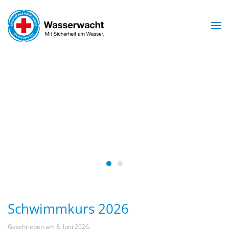
Skip to main content
Mit Sicherheit am Wasser.
WASSERWACHT
ARNSTORF
Wasserwacht Arnstorf
Wasserwacht Arnstorf
Schwimmkurs 2026
Geschrieben am
8. Juni 2026
.